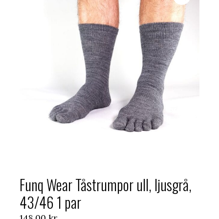
Funq Wear Tåstrumpor ull, ljusgrå,
43/46 1 par
148,00
kr