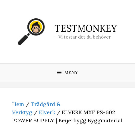
Hoppa
till
innehåll
TESTMONKEY
– Vi testar det du behöver
MENY
Hem
/
Trädgård &
Verktyg
/
Elverk
/ ELVERK MXF PS-602
POWER SUPPLY | Beijerbygg Byggmaterial