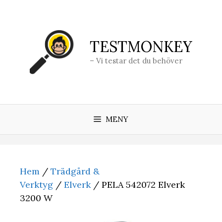
Hoppa
till
innehåll
TESTMONKEY
– Vi testar det du behöver
MENY
Hem
/
Trädgård &
Verktyg
/
Elverk
/ PELA 542072 Elverk
3200 W