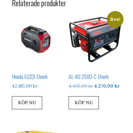
Relaterade produkter
Rea!
Honda EU32i Elverk
AL-KO 2500-C Elverk
Det
Det
42.185,00
kr
4.495,00
kr
4.270,00
kr
ursprungliga
nuvar
priset
priset
KÖP NU
KÖP NU
var:
är:
4.495,00 kr.
4.270,