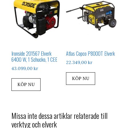
Ironside 201567 Elverk
Atlas Copco P8000T Elverk
6400 W, 1 Schucko, 1 CEE
22.349,00
kr
43.099,00
kr
KÖP NU
KÖP NU
Missa inte dessa artiklar relaterade till
verktyg och elverk