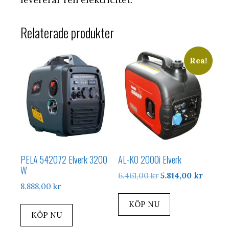
Relaterade produkter
Rea!
PELA 542072 Elverk 3200
AL-KO 2000i Elverk
W
Det
Det
6.461,00
kr
5.814,00
kr
8.888,00
kr
ursprungliga
nuvar
priset
priset
KÖP NU
var:
är:
KÖP NU
6.461,00 kr.
5.814,0