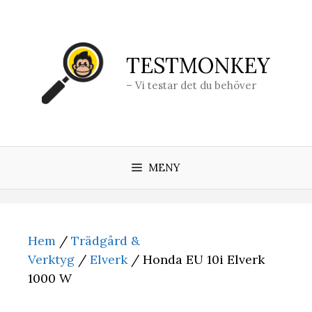
Hoppa
till
innehåll
TESTMONKEY
– Vi testar det du behöver
MENY
Hem
/
Trädgård &
Verktyg
/
Elverk
/ Honda EU 10i Elverk
1000 W