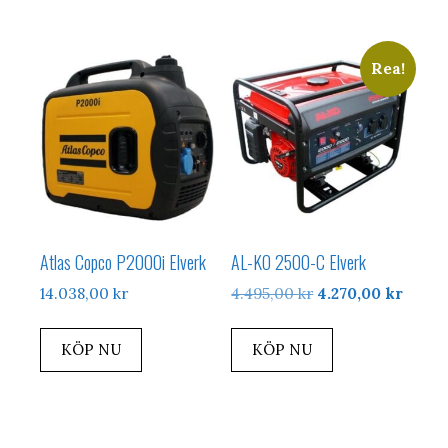
Rea!
Atlas Copco P2000i Elverk
AL-KO 2500-C Elverk
Det
Det
14.038,00
kr
4.495,00
kr
4.270,00
kr
ursprungliga
nuvar
priset
priset
KÖP NU
KÖP NU
var:
är:
4.495,00 kr.
4.270,