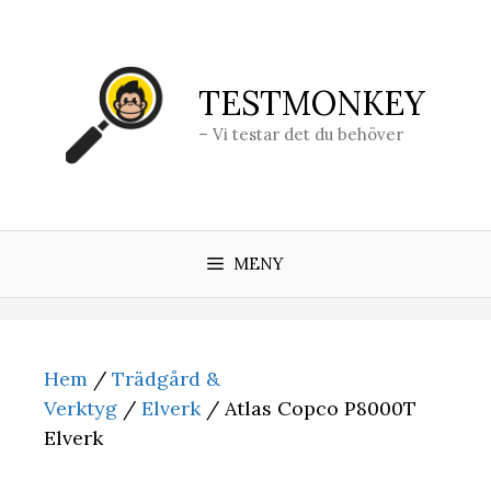
Hoppa
till
innehåll
TESTMONKEY
– Vi testar det du behöver
MENY
Hem
/
Trädgård &
Verktyg
/
Elverk
/ Atlas Copco P8000T
Elverk