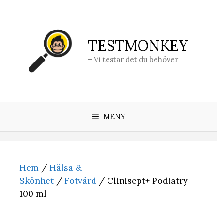
Hoppa
till
innehåll
TESTMONKEY
– Vi testar det du behöver
MENY
Hem
/
Hälsa &
Skönhet
/
Fotvård
/ Clinisept+ Podiatry
100 ml