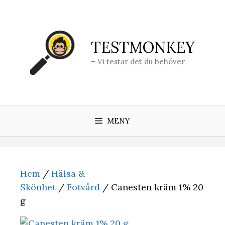
Hoppa
till
innehåll
TESTMONKEY
– Vi testar det du behöver
MENY
Hem
/
Hälsa &
Skönhet
/
Fotvård
/ Canesten kräm 1% 20
g