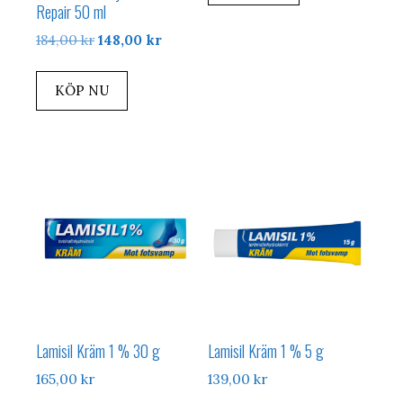
Repair 50 ml
Det
Det
184,00
kr
148,00
kr
ursprungliga
nuvarande
priset
priset
KÖP NU
var:
är:
184,00 kr.
148,00 kr.
Lamisil Kräm 1 % 30 g
Lamisil Kräm 1 % 5 g
165,00
kr
139,00
kr