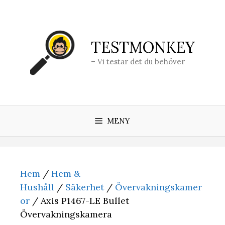
Hoppa
till
innehåll
TESTMONKEY
– Vi testar det du behöver
MENY
Hem
/
Hem &
Hushåll
/
Säkerhet
/
Övervakningskamer
or
/ Axis P1467-LE Bullet
Övervakningskamera