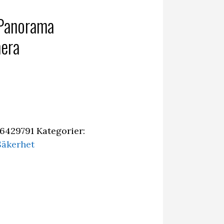
Panorama
era
6429791
Kategorier:
Säkerhet