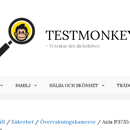
TESTMONKE
– Vi testar det du behöver
FAMILJ
HÄLSA OCH SKÖNHET
TRÄD
ll
/
Säkerhet
/
Övervakningskameror
/ Axis P373
a