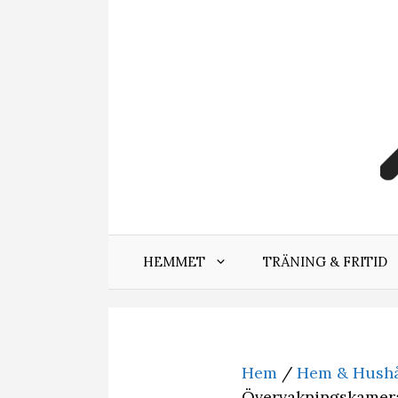
Hoppa
till
innehåll
HEMMET
TRÄNING & FRITID
Hem
/
Hem & Hushå
Övervakningskamer