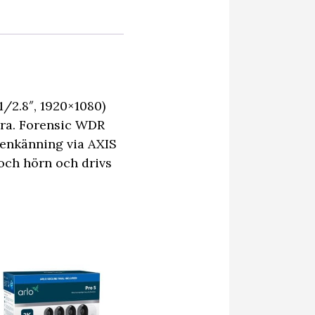
/2.8″, 1920×1080)
era. Forensic WDR
igenkänning via AXIS
och hörn och drivs