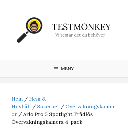
Hoppa
till
innehåll
TESTMONKEY
– Vi testar det du behöver
MENY
Hem
/
Hem &
Hushåll
/
Säkerhet
/
Övervakningskamer
or
/ Arlo Pro 5 Spotlight Trådlös
Övervakningskamera 4-pack