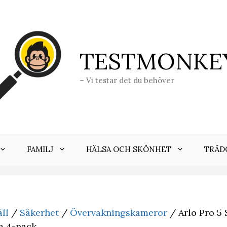
TESTMONKE
– Vi testar det du behöver
FAMILJ
HÄLSA OCH SKÖNHET
TRÄD
ll
/
Säkerhet
/
Övervakningskameror
/ Arlo Pro 5 
a 4-pack