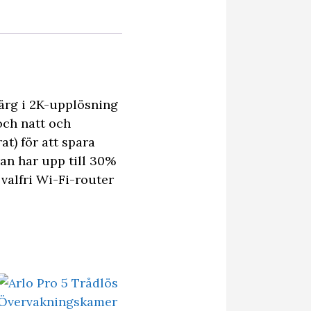
färg i 2K-upplösning
och natt och
at) för att spara
ran har upp till 30%
 valfri Wi-Fi-router