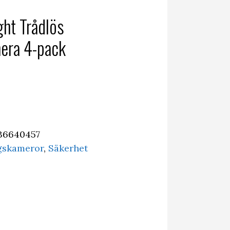
ght Trådlös
era 4-pack
36640457
gskameror
,
Säkerhet