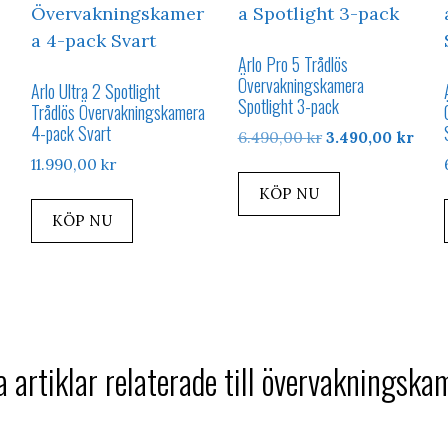
Arlo Pro 5 Trådlös
Övervakningskamera
Arlo Ultra 2 Spotlight
Spotlight 3-pack
Trådlös Övervakningskamera
4-pack Svart
Det
Det
6.490,00
kr
3.490,00
kr
ursprungliga
nuva
11.990,00
kr
priset
pris
KÖP NU
var:
är:
KÖP NU
6.490,00 kr.
3.49
a artiklar relaterade till övervakningska