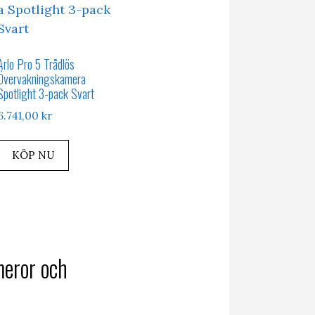
Arlo Pro 5 Trådlös
Övervakningskamera
Spotlight 3-pack Svart
rande
6.741,00
kr
et
KÖP NU
0,00 kr.
meror och