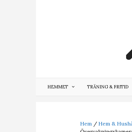
Hoppa
till
innehåll
HEMMET
TRÄNING & FRITID
Hem
/
Hem & Hushå
Övervakningskamer