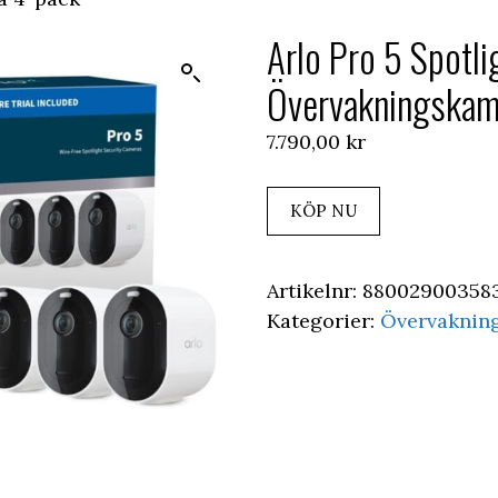
Arlo Pro 5 Spotli
Övervakningskam
7.790,00
kr
KÖP NU
Artikelnr:
88002900358
Kategorier:
Övervaknin