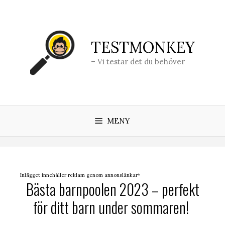
Hoppa
till
innehåll
TESTMONKEY
– Vi testar det du behöver
MENY
Inlägget innehåller reklam genom annonslänkar*
Bästa barnpoolen 2023 – perfekt
för ditt barn under sommaren!