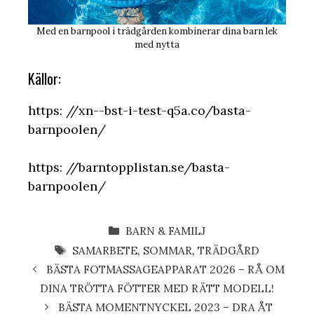
Med en barnpool i trädgården kombinerar dina barn lek
med nytta
Källor:
https: //xn--bst-i-test-q5a.co/basta-
barnpoolen/
https: //barntopplistan.se/basta-
barnpoolen/
KATEGORIER
BARN & FAMILJ
ETIKETTER
SAMARBETE
,
SOMMAR
,
TRÄDGÅRD
BÄSTA FOTMASSAGEAPPARAT 2026 – RÅ OM
DINA TRÖTTA FÖTTER MED RÄTT MODELL!
BÄSTA MOMENTNYCKEL 2023 – DRA ÅT