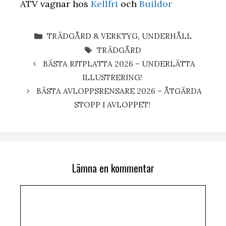
ATV vagnar hos
Kellfri
och
Buildor
KATEGORIER
TRÄDGÅRD & VERKTYG
,
UNDERHÅLL
ETIKETTER
TRÄDGÅRD
BÄSTA RITPLATTA 2026 – UNDERLÄTTA
ILLUSTRERING!
BÄSTA AVLOPPSRENSARE 2026 – ÅTGÄRDA
STOPP I AVLOPPET!
Lämna en kommentar
Kommentar