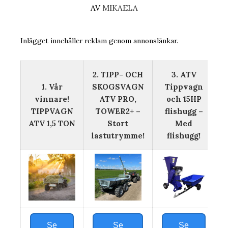
AV
MIKAELA
Inlägget innehåller reklam genom annonslänkar.
2. TIPP- OCH
3. ATV
1. Vår
SKOGSVAGN
Tippvagn
vinnare!
ATV PRO,
och 15HP
TIPPVAGN
TOWER2+ –
flishugg –
ATV 1,5 TON
Stort
Med
lastutrymme!
flishugg!
Se
Se
Se