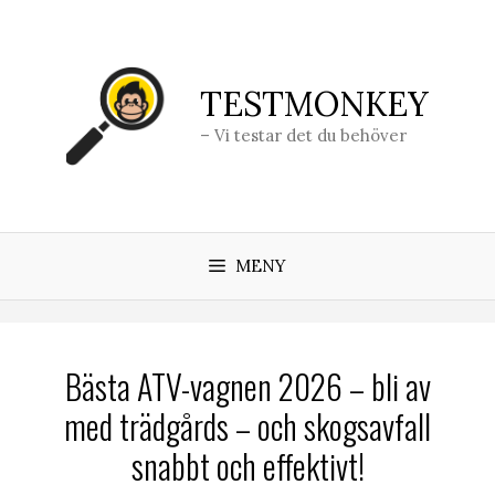
Hoppa
till
innehåll
TESTMONKEY
– Vi testar det du behöver
MENY
Bästa ATV-vagnen 2026 – bli av
med trädgårds – och skogsavfall
snabbt och effektivt!