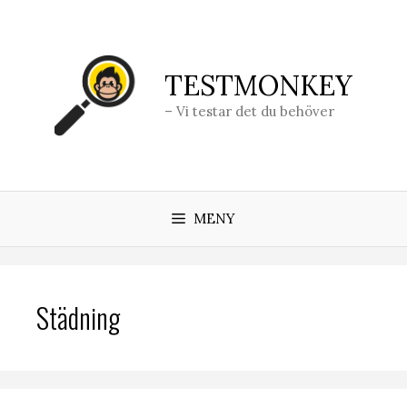
Hoppa
till
innehåll
TESTMONKEY
– Vi testar det du behöver
MENY
Städning