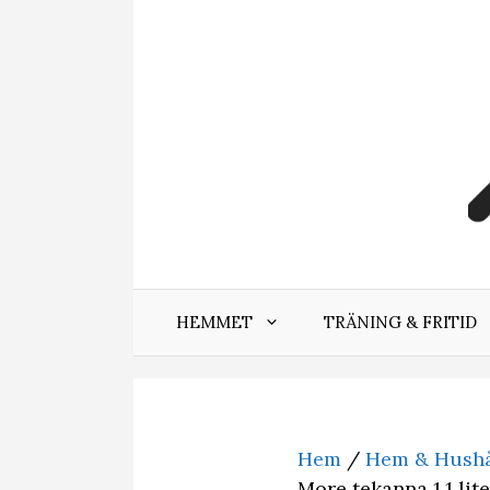
Hoppa
till
innehåll
HEMMET
TRÄNING & FRITID
Hem
/
Hem & Hushå
More tekanna 1,1 lit