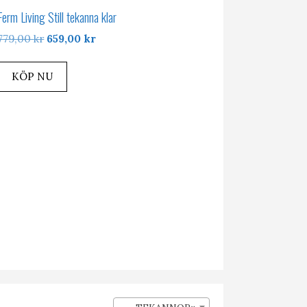
Ferm Living Still tekanna klar
Det
Det
779,00
kr
659,00
kr
ursprungliga
nuvarande
priset
priset
KÖP NU
var:
är:
779,00 kr.
659,00 kr.