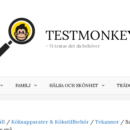
TESTMONKE
– Vi testar det du behöver
FAMILJ
HÄLSA OCH SKÖNHET
TRÄD
ll
/
Köksapparater & Kökstillbehör
/
Tekannor
/ S
er grå