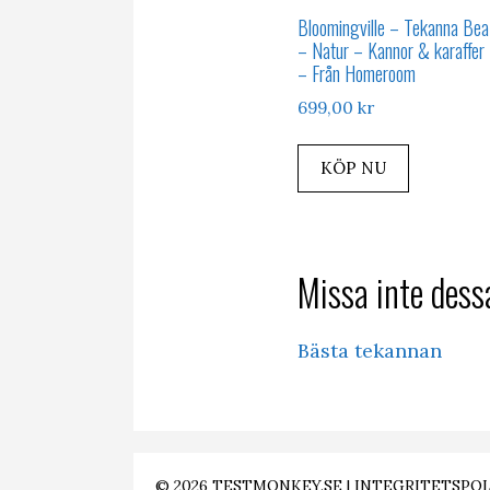
Bloomingville – Tekanna Bea
– Natur – Kannor & karaffer
– Från Homeroom
699,00
kr
KÖP NU
Missa inte dessa
Bästa tekannan
© 2026
TESTMONKEY.SE
|
INTEGRITETSPOL