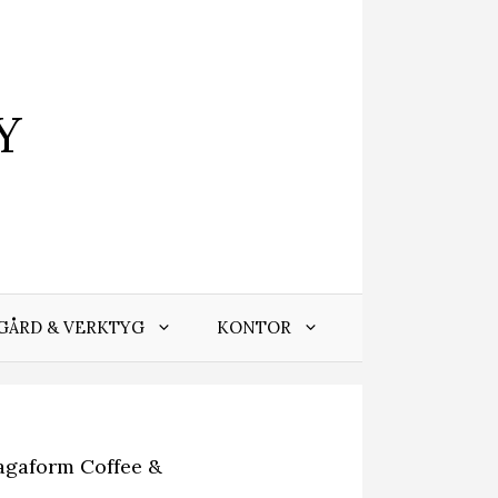
Y
GÅRD & VERKTYG
KONTOR
agaform Coffee &