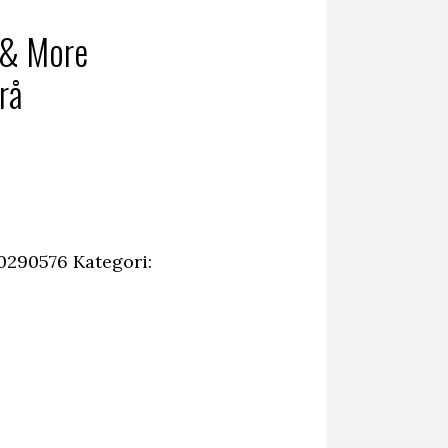
 & More
grå
0290576
Kategori: