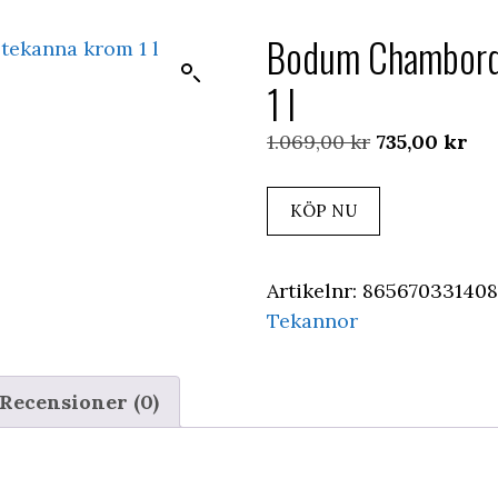
Bodum Chambord
1 l
Det
De
1.069,00
kr
735,00
kr
ursprunglig
nu
priset
pri
KÖP NU
var:
är:
1.069,00 kr.
735
Artikelnr:
865670331408
Tekannor
Recensioner (0)