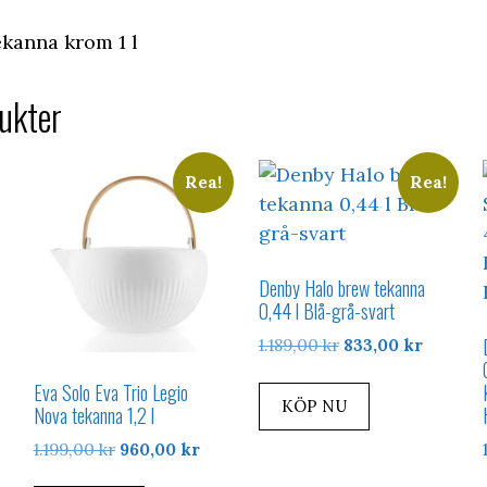
anna krom 1 l
ukter
Rea!
Rea!
Denby Halo brew tekanna
0,44 l Blå-grå-svart
Det
Det
1.189,00
kr
833,00
kr
ursprungliga
nuvara
Eva Solo Eva Trio Legio
priset
priset
KÖP NU
Nova tekanna 1,2 l
var:
är:
1.189,00 kr.
833,00 k
Det
Det
1.199,00
kr
960,00
kr
ursprungliga
nuvarande