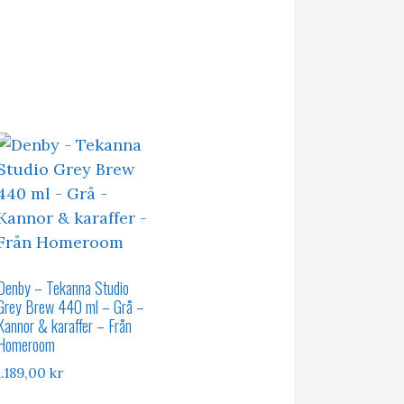
Denby – Tekanna Studio
Grey Brew 440 ml – Grå –
nde
Kannor & karaffer – Från
Homeroom
r.
1.189,00
kr