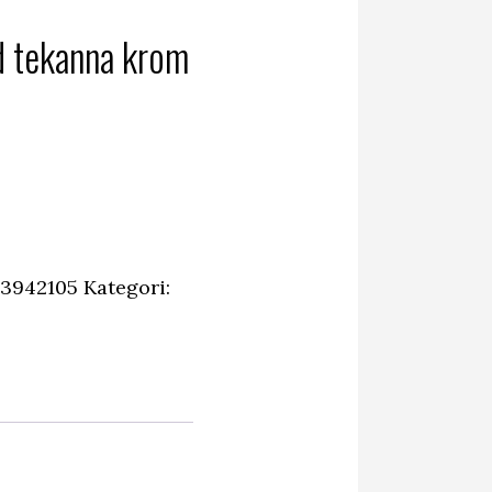
 tekanna krom
t
a
varande
set
,00 kr.
3942105
Kategori: