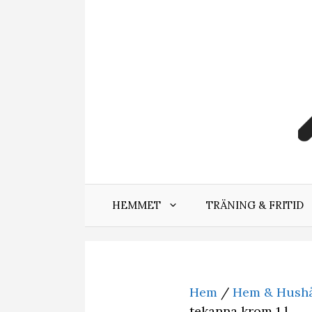
Hoppa
till
innehåll
HEMMET
TRÄNING & FRITID
Hem
/
Hem & Hushå
tekanna krom 1 l