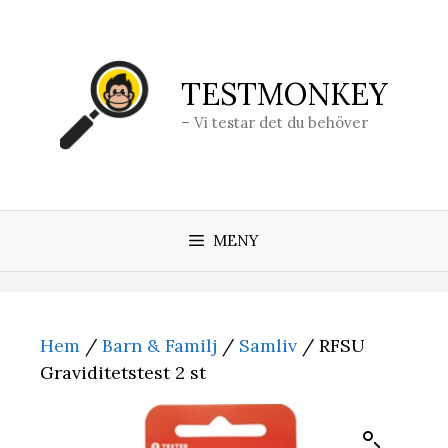
Hoppa
till
innehåll
TESTMONKEY
– Vi testar det du behöver
MENY
Hem
/
Barn & Familj
/
Samliv
/ RFSU
Graviditetstest 2 st