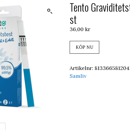
Tento Graviditets
st
36,00
kr
KÖP NU
Artikelnr:
81336658120
Samliv