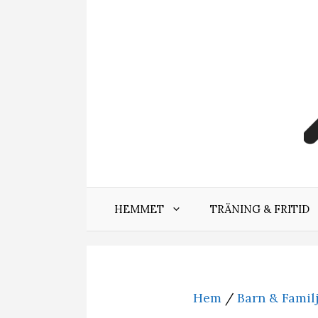
Hoppa
till
innehåll
HEMMET
TRÄNING & FRITID
Hem
/
Barn & Famil