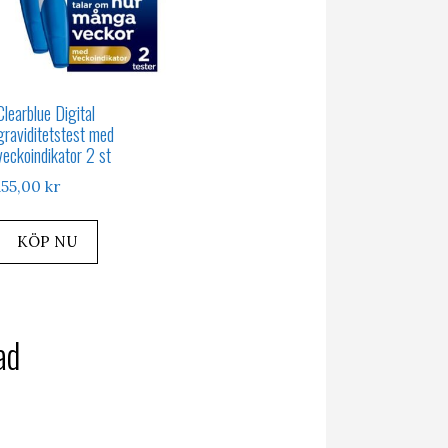
Clearblue Digital
graviditetstest med
veckoindikator 2 st
155,00
kr
KÖP NU
ad