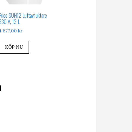
Frico SUN12 Luftavfuktare
230 V, 12 L
4.677,00
kr
KÖP NU
n