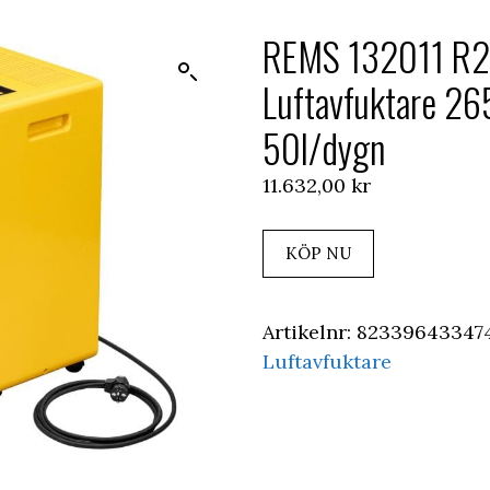
REMS 132011 R
Luftavfuktare 26
50l/dygn
11.632,00
kr
KÖP NU
Artikelnr:
82339643347
Luftavfuktare