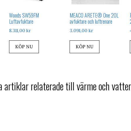
Woods SW59FM
MEACO ARETE® One 20L
Luftavfuktare
avfuktare och luftrenare
8.311,00
kr
3.091,00
kr
KÖP NU
KÖP NU
 artiklar relaterade till värme och vatte
e