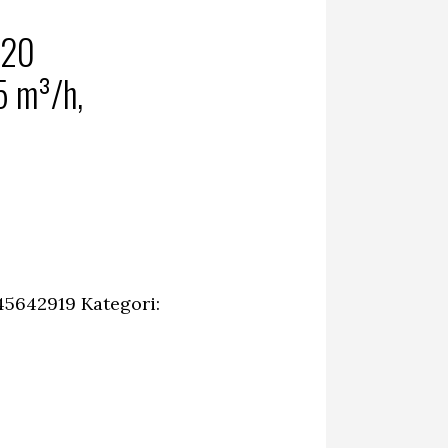
220
5 m³/h,
45642919
Kategori: