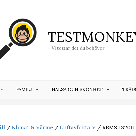
TESTMONKE
– Vi testar det du behöver
FAMILJ
HÄLSA OCH SKÖNHET
TRÄD
ll
/
Klimat & Värme
/
Luftavfuktare
/ REMS 132011 