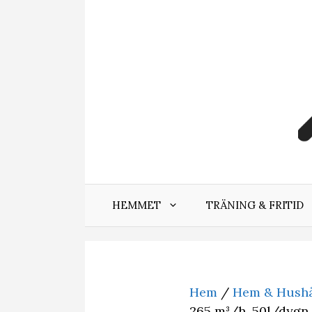
Hoppa
till
innehåll
HEMMET
TRÄNING & FRITID
Hem
/
Hem & Hushå
265 m³/h, 50l/dygn