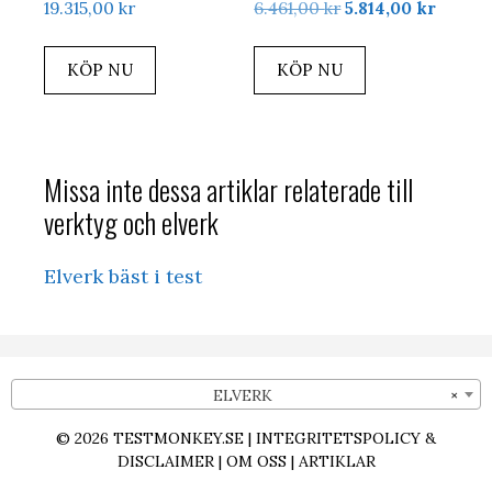
Det
Det
19.315,00
kr
6.461,00
kr
5.814,00
kr
ursprungliga
nuvar
priset
priset
KÖP NU
KÖP NU
var:
är:
6.461,00 kr.
5.814,0
Missa inte dessa artiklar relaterade till
verktyg och elverk
Elverk bäst i test
ELVERK
×
© 2026
TESTMONKEY.SE
|
INTEGRITETSPOLICY &
DISCLAIMER
|
OM OSS
|
ARTIKLAR