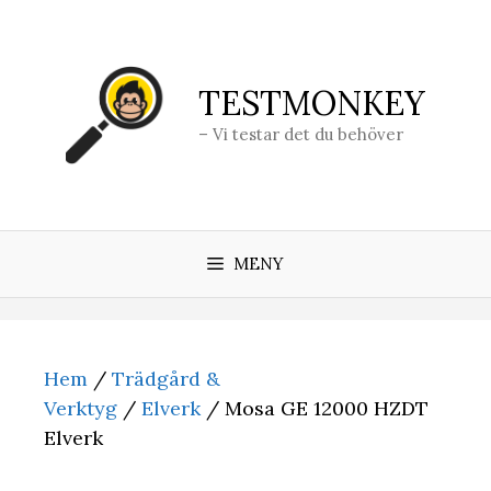
Hoppa
till
innehåll
TESTMONKEY
– Vi testar det du behöver
MENY
Hem
/
Trädgård &
Verktyg
/
Elverk
/ Mosa GE 12000 HZDT
Elverk