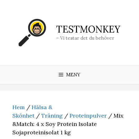
Hoppa
till
innehåll
TESTMONKEY
– Vi testar det du behöver
MENY
Hem
/
Hälsa &
Skönhet
/
Träning
/
Proteinpulver
/ Mix
&Match: 4 x Soy Protein Isolate
Sojaproteinisolat 1 kg