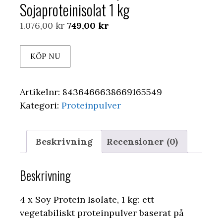
Sojaproteinisolat 1 kg
Det
Det
1.076,00
kr
749,00
kr
ursprungliga
nuvarande
priset
priset
KÖP NU
var:
är:
1.076,00 kr.
749,00 kr.
Artikelnr:
8436466638669165549
Kategori:
Proteinpulver
Beskrivning
Recensioner (0)
Beskrivning
4 x Soy Protein Isolate, 1 kg: ett
vegetabiliskt proteinpulver baserat på