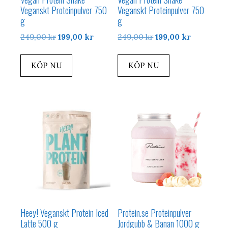
Veganskt Proteinpulver 750
Veganskt Proteinpulver 750
g
g
Det
Det
Det
Det
249,00
kr
199,00
kr
249,00
kr
199,00
kr
ursprungliga
nuvarande
ursprungliga
nuvarand
priset
priset
priset
priset
KÖP NU
KÖP NU
var:
är:
var:
är:
249,00 kr.
199,00 kr.
249,00 kr.
199,00 kr.
Heey! Veganskt Protein Iced
Protein.se Proteinpulver
Latte 500 g
Jordgubb & Banan 1000 g