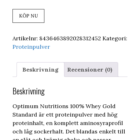
ursprungliga
nuvarande
priset
priset
KÖP NU
var:
är:
269,00 kr.
229,00 kr.
Artikelnr:
8436463892028312452
Kategori:
Proteinpulver
Beskrivning
Recensioner (0)
Beskrivning
Optimum Nutritions 100% Whey Gold
Standard är ett proteinpulver med hög
proteinhalt, en komplett aminosyraprofil
och låg sockerhalt. Det blandas enkelt till
en slät och krämig shake och passar