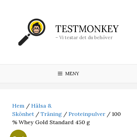
Hoppa
till
innehåll
TESTMONKEY
– Vi testar det du behöver
MENY
Hem
/
Hälsa &
Skönhet
/
Träning
/
Proteinpulver
/ 100
% Whey Gold Standard 450 g