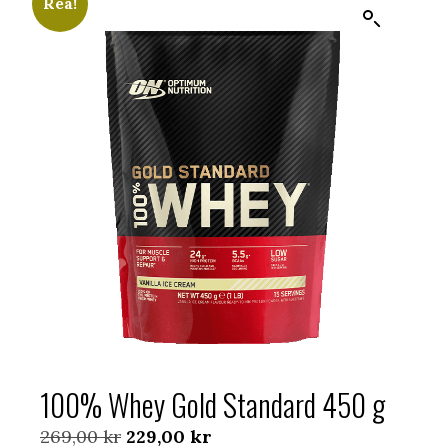
Rea!
100% Whey Gold Standard 450 g
Det
Det
269,00
kr
229,00
kr