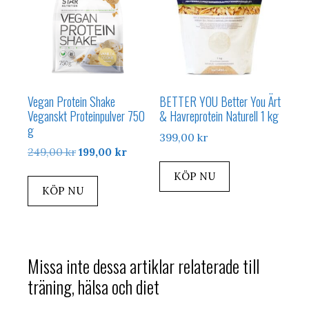
Vegan Protein Shake
BETTER YOU Better You Ärt
Veganskt Proteinpulver 750
& Havreprotein Naturell 1 kg
g
399,00
kr
Det
Det
249,00
kr
199,00
kr
ursprungliga
nuvarande
KÖP NU
priset
priset
KÖP NU
var:
är:
249,00 kr.
199,00 kr.
Missa inte dessa artiklar relaterade till
träning, hälsa och diet