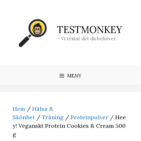
Hoppa
till
innehåll
TESTMONKEY
– Vi testar det du behöver
MENY
Hem
/
Hälsa &
Skönhet
/
Träning
/
Proteinpulver
/ Hee
y! Veganskt Protein Cookies & Cream 500
g