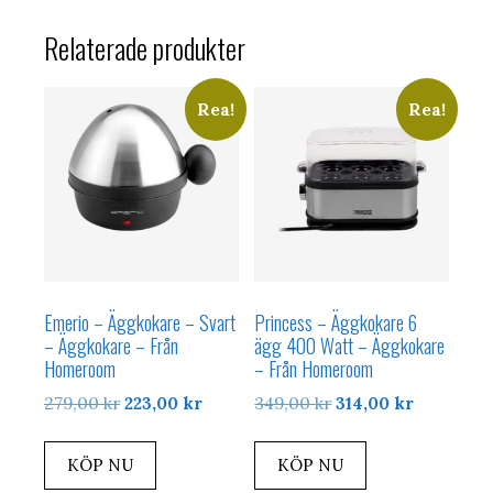
Relaterade produkter
Rea!
Rea!
Emerio – Äggkokare – Svart
Princess – Äggkokare 6
– Äggkokare – Från
ägg 400 Watt – Äggkokare
Homeroom
– Från Homeroom
Det
Det
Det
Det
279,00
kr
223,00
kr
349,00
kr
314,00
kr
ursprungliga
nuvarande
ursprungliga
nuvarand
priset
priset
priset
priset
KÖP NU
KÖP NU
var:
är:
var:
är: