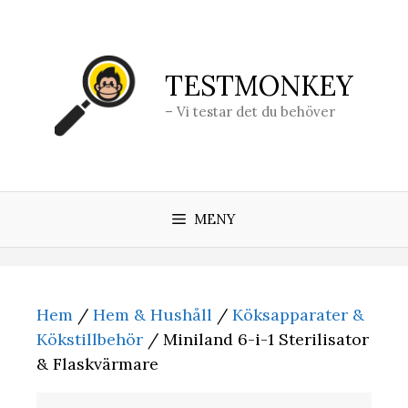
Hoppa
till
innehåll
TESTMONKEY
– Vi testar det du behöver
MENY
Hem
/
Hem & Hushåll
/
Köksapparater &
Kökstillbehör
/ Miniland 6-i-1 Sterilisator
& Flaskvärmare