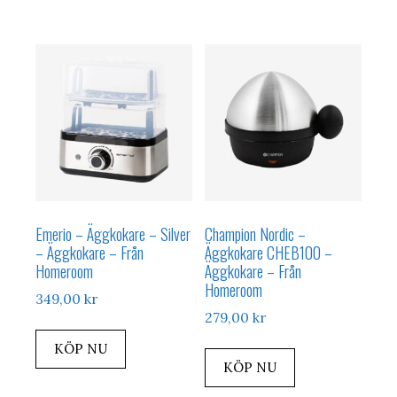
279,00 kr.
223,00 kr.
349,00 kr.
314,00 kr.
Emerio – Äggkokare – Silver
Champion Nordic –
– Äggkokare – Från
Äggkokare CHEB100 –
Homeroom
Äggkokare – Från
Homeroom
349,00
kr
279,00
kr
KÖP NU
KÖP NU