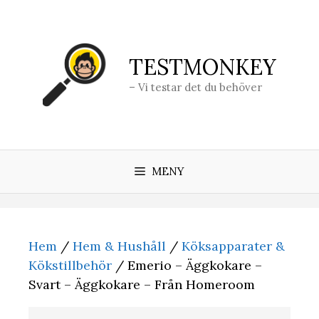
Hoppa
till
innehåll
TESTMONKEY
– Vi testar det du behöver
MENY
Hem
/
Hem & Hushåll
/
Köksapparater &
Kökstillbehör
/ Emerio – Äggkokare –
Svart – Äggkokare – Från Homeroom