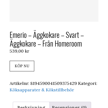
Emerio – Äggkokare – Svart –
Äggkokare – Från Homeroom
539,00
kr
KÖP NU
Artikelnr:
8194590041509375429
Kategori:
Köksapparater & Kökstillbehör
Beskrivning
Recensioner (0)