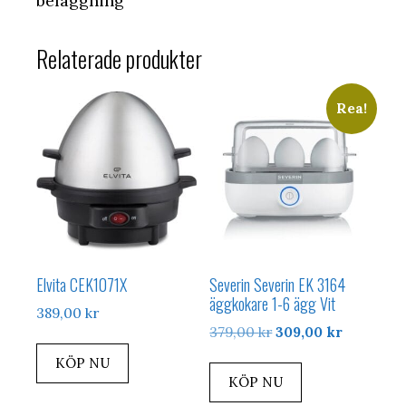
beläggning
Relaterade produkter
Rea!
Elvita CEK1071X
Severin Severin EK 3164
äggkokare 1-6 ägg Vit
389,00
kr
Det
Det
379,00
kr
309,00
kr
ursprungliga
nuvarand
KÖP NU
priset
priset
KÖP NU
var:
är: