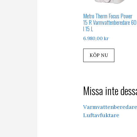
Metro Therm Focus Power
15 R Varmvattenberedare 60
l 15 L
6.980,00
kr
KÖP NU
Missa inte dessa
Varmvattenberedar
Luftavfuktare