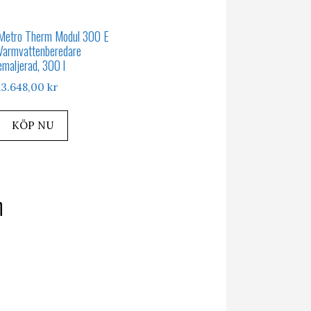
Metro Therm Modul 300 E
Varmvattenberedare
emaljerad, 300 l
13.648,00
kr
KÖP NU
n