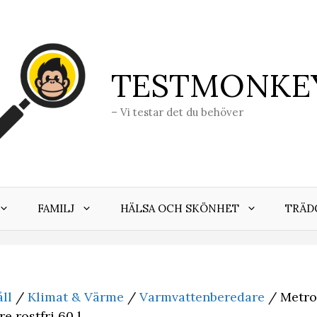
TESTMONKE
– Vi testar det du behöver
FAMILJ
HÄLSA OCH SKÖNHET
TRÄD
ll
/
Klimat & Värme
/
Varmvattenberedare
/ Metro
e rostfri 60 l