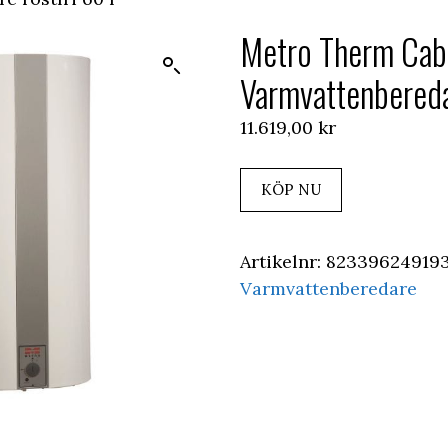
Metro Therm Cab
Varmvattenberedar
11.619,00
kr
KÖP NU
Artikelnr:
823396249193
Varmvattenberedare