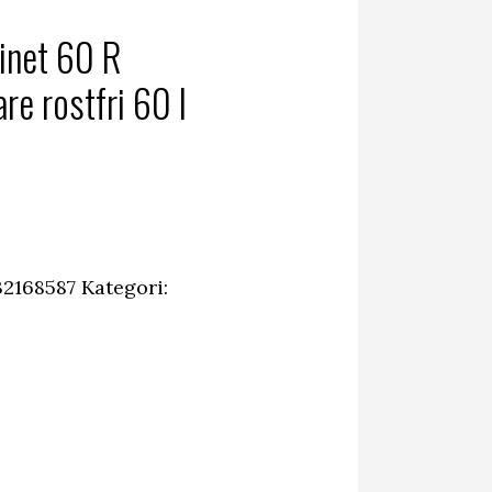
inet 60 R
e rostfri 60 l
2168587
Kategori: