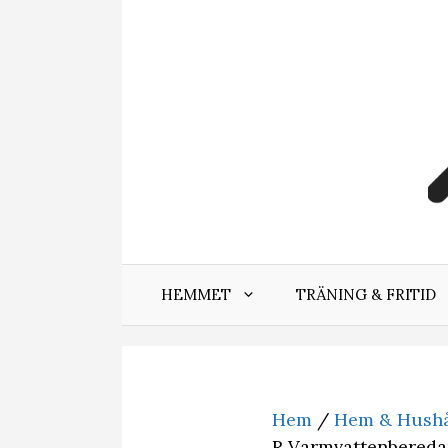
Hoppa
till
innehåll
HEMMET
TRÄNING & FRITID
Hem
/
Hem & Hushå
R Varmvattenberedar