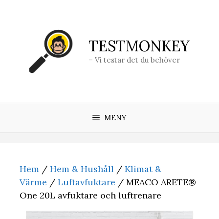
Hoppa
till
innehåll
TESTMONKEY
– Vi testar det du behöver
MENY
Hem
/
Hem & Hushåll
/
Klimat &
Värme
/
Luftavfuktare
/ MEACO ARETE®
One 20L avfuktare och luftrenare