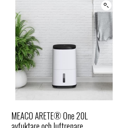
MEACO ARETE® One 20L
avfuktare och luftrenare