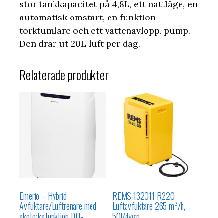
stor tankkapacitet på 4,8L, ett nattläge, en
automatisk omstart, en funktion
torktumlare och ett vattenavlopp. pump.
Den drar ut 20L luft per dag.
Relaterade produkter
Emerio – Hybrid
REMS 132011 R220
Avfuktare/Luftrenare med
Luftavfuktare 265 m³/h,
skotorksfunktion DH-
50l/dygn