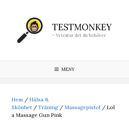
Hoppa
till
innehåll
TESTMONKEY
– Vi testar det du behöver
MENY
Hem
/
Hälsa &
Skönhet
/
Träning
/
Massagepistol
/ Lol
a Massage Gun Pink