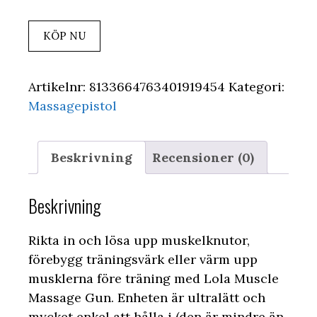
KÖP NU
Artikelnr:
8133664763401919454
Kategori:
Massagepistol
Beskrivning
Recensioner (0)
Beskrivning
Rikta in och lösa upp muskelknutor,
förebygg träningsvärk eller värm upp
musklerna före träning med Lola Muscle
Massage Gun. Enheten är ultralätt och
mycket enkel att hålla i (den är mindre än