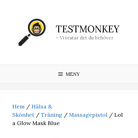
Hoppa
till
innehåll
TESTMONKEY
– Vi testar det du behöver
MENY
Hem
/
Hälsa &
Skönhet
/
Träning
/
Massagepistol
/ Lol
a Glow Mask Blue