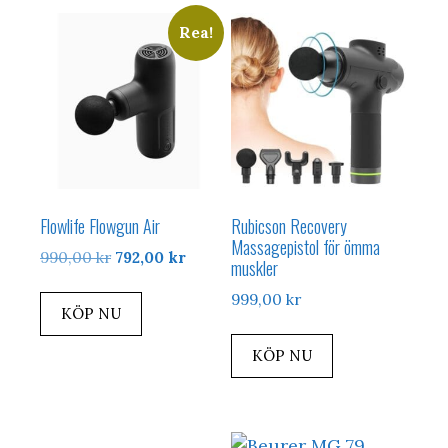
Rea!
Flowlife Flowgun Air
Rubicson Recovery
Massagepistol för ömma
Det
Det
990,00
kr
792,00
kr
muskler
ursprungliga
nuvarande
999,00
kr
priset
priset
KÖP NU
var:
är:
990,00 kr.
792,00 kr.
KÖP NU