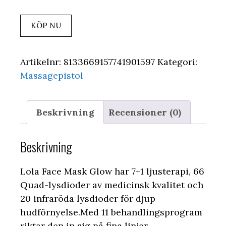
KÖP NU
Artikelnr:
8133669157741901597
Kategori:
Massagepistol
Beskrivning
Recensioner (0)
Beskrivning
Lola Face Mask Glow har 7+1 ljusterapi, 66
Quad-lysdioder av medicinsk kvalitet och
20 infraröda lysdioder för djup
hudförnyelse.Med 11 behandlingsprogram
riktar den in sig på fina linjer,