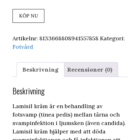
KÖP NU
Artikelnr:
8133668808941557858
Kategori:
Fotvård
Beskrivning
Recensioner (0)
Beskrivning
Lamisil kräm är en behandling av
fotsvamp (tinea pedis) mellan tårna och
svampinfektion i ljumsken (även candida).
Lamisil kräm hjälper med att döda
svampinfektionen och få infektionen att