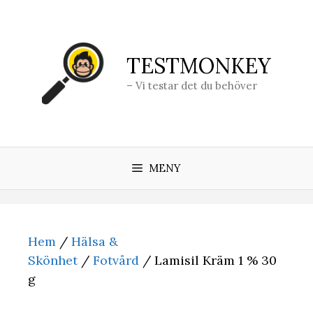
Hoppa
till
innehåll
TESTMONKEY
– Vi testar det du behöver
MENY
Hem
/
Hälsa &
Skönhet
/
Fotvård
/ Lamisil Kräm 1 % 30
g