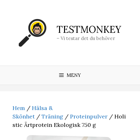
Hoppa
till
innehåll
TESTMONKEY
– Vi testar det du behöver
MENY
Hem
/
Hälsa &
Skönhet
/
Träning
/
Proteinpulver
/ Holi
stic Ärtprotein Ekologisk 750 g