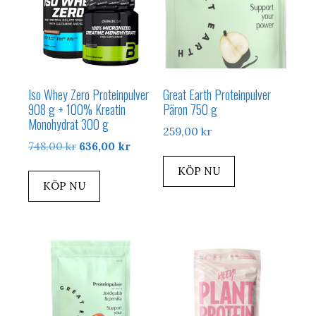
Iso Whey Zero Proteinpulver
Great Earth Proteinpulver
908 g + 100% Kreatin
Päron 750 g
Monohydrat 300 g
259,00
kr
Det
Det
748,00
kr
636,00
kr
ursprungliga
nuvarande
KÖP NU
priset
priset
KÖP NU
var:
är:
748,00 kr.
636,00 kr.