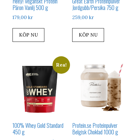
Heey! Veganskt Protein
Great Earth Proteinpulver
Päron Vanilj 500 g
Jordgubb/Persika 750 g
179,00
kr
259,00
kr
KÖP NU
KÖP NU
Rea!
100% Whey Gold Standard
Protein.se Proteinpulver
450 g
Belgisk Choklad 1000 g