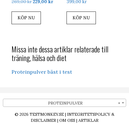
Det
Det
269,00
kr
229,00
kr
399,00
kr
ursprungliga
nuvarande
priset
priset
KÖP NU
KÖP NU
var:
är:
269,00 kr.
229,00 kr.
Missa inte dessa artiklar relaterade till
träning, hälsa och diet
Proteinpulver bäst i test
PROTEINPULVER
×
© 2026
TESTMONKEY.SE
|
INTEGRITETSPOLICY &
DISCLAIMER
|
OM OSS
|
ARTIKLAR