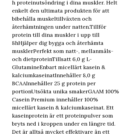
h proteinutsöndring i dina muskler. Helt
enkelt den ultimata produkten för att
bibehålla muskeltillväxten och
återhämtningen under natten.Tillför
protein till dina muskler i upp till
8hHjälper dig bygga och återhämta
musklerPerfekt som natt-, mellanmåls-
och dietproteinTillsatt 6,0 g L-
GlutamineEnbart micellärt kasein &
kalciumkaseinatInnehåller 8,0 g
BCAAInnehåller 25 g protein per
portionUtsökta unika smakerGAAM 100%
Casein Premium innehåller 100%
micellärt kasein & kalciumkaseinat. Ett
kaseinprotein är ett proteinpulver som
bryts ned i kroppen under en längre tid.
Det är alltså mycket effektivare än ett