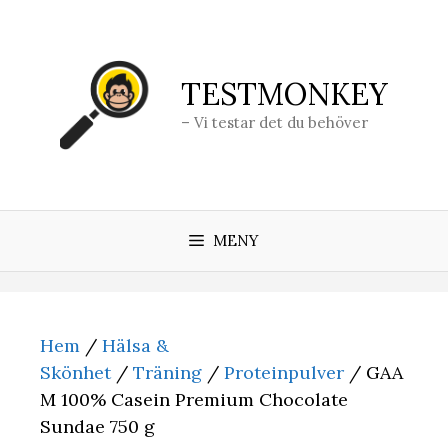
Hoppa
till
innehåll
TESTMONKEY
– Vi testar det du behöver
MENY
Hem
/
Hälsa &
Skönhet
/
Träning
/
Proteinpulver
/ GAA
M 100% Casein Premium Chocolate
Sundae 750 g