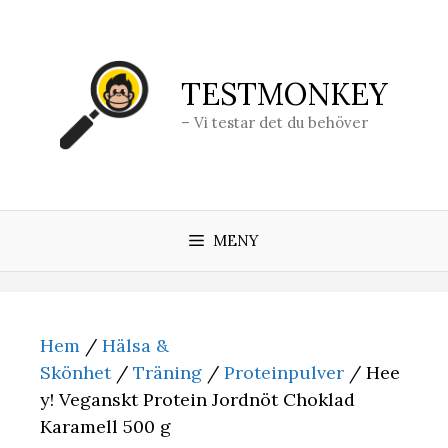
Hoppa
till
innehåll
TESTMONKEY
– Vi testar det du behöver
MENY
Hem
/
Hälsa &
Skönhet
/
Träning
/
Proteinpulver
/ Hee
y! Veganskt Protein Jordnöt Choklad
Karamell 500 g