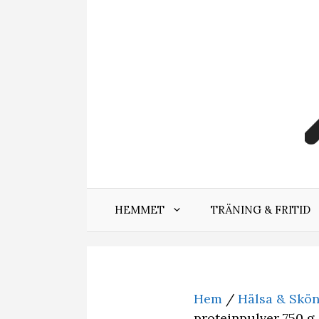
Hoppa
till
innehåll
HEMMET
TRÄNING & FRITID
Hem
/
Hälsa & Skö
proteinpulver 750 g