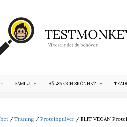
TESTMONKE
– Vi testar det du behöver
FAMILJ
HÄLSA OCH SKÖNHET
TRÄD
nhet
/
Träning
/
Proteinpulver
/ ELIT VEGAN Protei