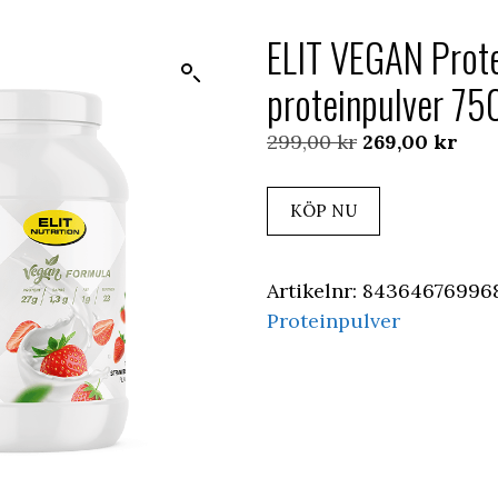
ELIT VEGAN Prote
proteinpulver 75
Det
Det
299,00
kr
269,00
kr
ursprungliga
nuv
priset
pris
KÖP NU
var:
är:
299,00 kr.
269,
Artikelnr:
84364676996
Proteinpulver