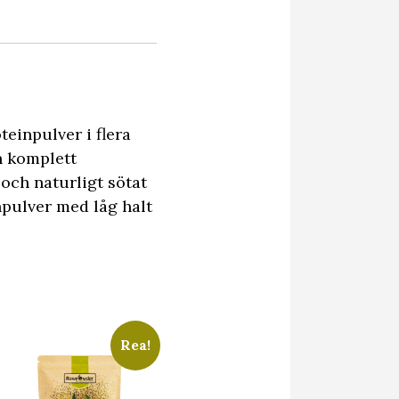
einpulver i flera
n komplett
 och naturligt sötat
inpulver med låg halt
Rea!