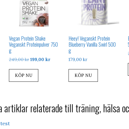
Vegan Protein Shake
Heey! Veganskt Protein
Veganskt Proteinpulver 750
Blueberry Vanilla Swirl 500
g
g
Det
Det
249,00
kr
199,00
kr
179,00
kr
ursprungliga
nuvarande
priset
priset
KÖP NU
KÖP NU
var:
är:
249,00 kr.
199,00 kr.
 artiklar relaterade till träning, hälsa oc
 test