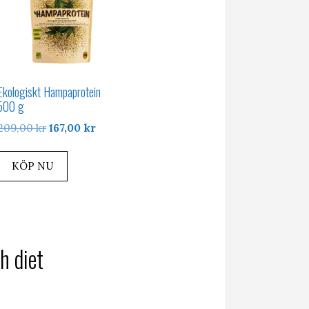
Ekologiskt Hampaprotein
500 g
Det
Det
209,00
kr
167,00
kr
ursprungliga
nuvarande
priset
priset
KÖP NU
var:
är:
209,00 kr.
167,00 kr.
h diet