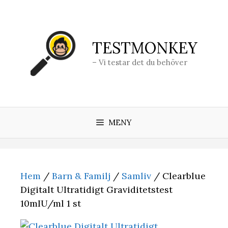
Hoppa
till
innehåll
TESTMONKEY
– Vi testar det du behöver
MENY
Hem
/
Barn & Familj
/
Samliv
/ Clearblue
Digitalt Ultratidigt Graviditetstest
10mIU/ml 1 st