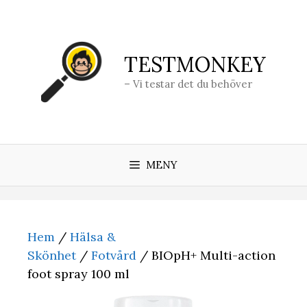
Hoppa
till
innehåll
TESTMONKEY
– Vi testar det du behöver
MENY
Hem
/
Hälsa &
Skönhet
/
Fotvård
/ BIOpH+ Multi-action
foot spray 100 ml