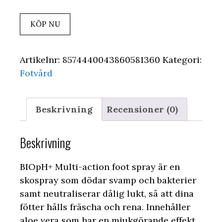
KÖP NU
Artikelnr:
8574440043860581360
Kategori:
Fotvård
Beskrivning
Recensioner (0)
Beskrivning
BIOpH+ Multi-action foot spray är en
skospray som dödar svamp och bakterier
samt neutraliserar dålig lukt, så att dina
fötter hålls fräscha och rena. Innehåller
aloe vera som har en mjukgörande effekt.