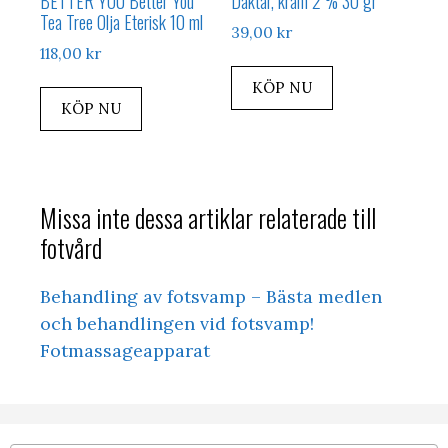
BETTER YOU Better You
Daktar, kräm 2 % 30 gr
Tea Tree Olja Eterisk 10 ml
39,00
kr
118,00
kr
KÖP NU
KÖP NU
Missa inte dessa artiklar relaterade till
fotvård
Behandling av fotsvamp – Bästa medlen
och behandlingen vid fotsvamp!
Fotmassageapparat