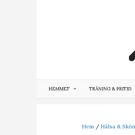
Hoppa
till
innehåll
HEMMET
TRÄNING & FRITID
Hem
/
Hälsa & Skö