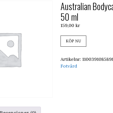
Australian Bodyca
50 ml
159,00
kr
KÖP NU
Artikelnr:
110039108589
Fotvård
Recensioner (0)