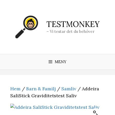
Hoppa
till
innehåll
TESTMONKEY
– Vi testar det du behöver
MENY
Hem
/
Barn & Familj
/
Samliv
/ Addeira
SaliStick Graviditetstest Saliv