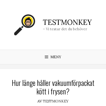
Hoppa
till
innehåll
TESTMONKEY
– Vi testar det du behöver
MENY
Hur länge håller vakuumförpackat
kött i frysen?
AV
TESTMONKEY