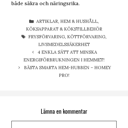
både säkra och näringsrika.
KATEGORIER
ARTIKLAR
,
HEM & HUSHÅLL
,
KÖKSAPPARAT & KÖKSTILLBEHÖR
ETIKETTER
FRYSFÖRVARING
,
KÖTTFÖRVARING
,
LIVSMEDELSSÄKERHET
4 ENKLA SÄTT ATT MINSKA
ENERGIFÖRBRUKNINGEN I HEMMET!
BÄSTA SMARTA HEM-HUBBEN – HOMEY
PRO!
Lämna en kommentar
Kommentar