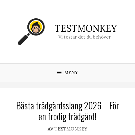
Hoppa
till
innehåll
TESTMONKEY
– Vi testar det du behöver
MENY
Bästa trädgårdsslang 2026 – För
en frodig trädgård!
AV
TESTMONKEY