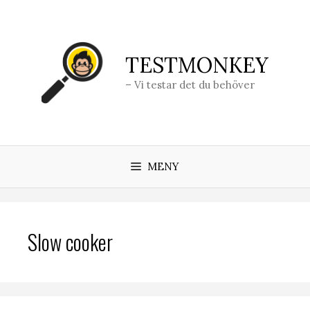
Hoppa
till
innehåll
TESTMONKEY
– Vi testar det du behöver
MENY
Slow cooker