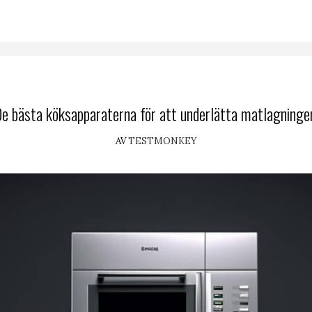
e bästa köksapparaterna för att underlätta matlagninge
AV
TESTMONKEY