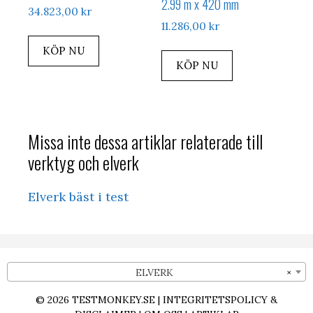
2.99 m x 420 mm
34.823,00
kr
11.286,00
kr
KÖP NU
KÖP NU
Missa inte dessa artiklar relaterade till
verktyg och elverk
Elverk bäst i test
ELVERK
×
© 2026
TESTMONKEY.SE
|
INTEGRITETSPOLICY &