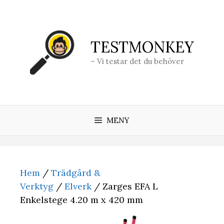
Hoppa
till
innehåll
TESTMONKEY
– Vi testar det du behöver
MENY
Hem
/
Trädgård &
Verktyg
/
Elverk
/ Zarges EFA L
Enkelstege 4.20 m x 420 mm