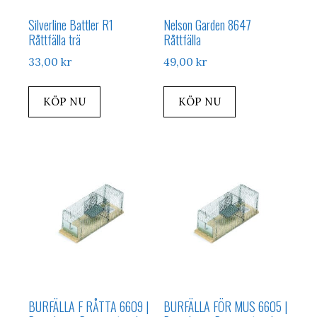
Silverline Battler R1
Nelson Garden 8647
Råttfälla trä
Råttfälla
33,00
kr
49,00
kr
KÖP NU
KÖP NU
BURFÄLLA F RÅTTA 6609 |
BURFÄLLA FÖR MUS 6605 |