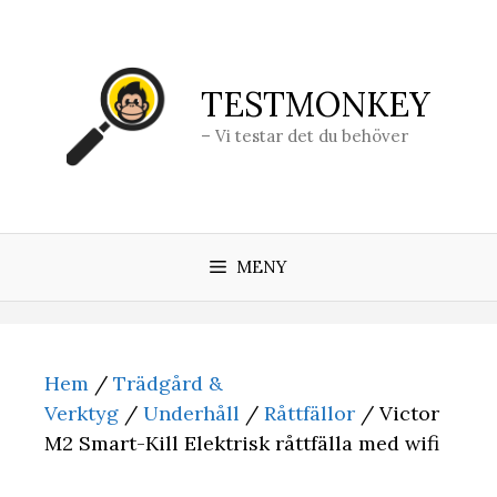
Hoppa
till
innehåll
TESTMONKEY
– Vi testar det du behöver
MENY
Hem
/
Trädgård &
Verktyg
/
Underhåll
/
Råttfällor
/ Victor
M2 Smart-Kill Elektrisk råttfälla med wifi