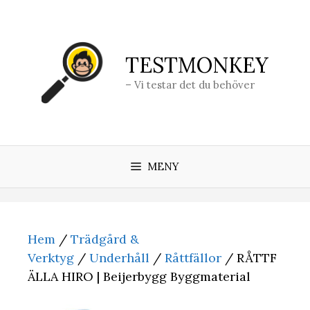
Hoppa
till
innehåll
TESTMONKEY
– Vi testar det du behöver
MENY
Hem
/
Trädgård &
Verktyg
/
Underhåll
/
Råttfällor
/ RÅTTF
ÄLLA HIRO | Beijerbygg Byggmaterial