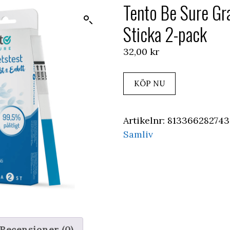
Tento Be Sure Gra
Sticka 2-pack
32,00
kr
KÖP NU
Artikelnr:
813366282743
Samliv
Recensioner (0)