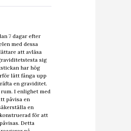
an 7 dagar efter
delen med dessa
ättare att avläsa
raviditetstesta sig
tstickan har hög
för lätt fånga upp
äfta en graviditet.
 rum. I enlighet med
tt påvisa en
säkerställa en
 konstruerad för att
påvisas. Detta
n reagerar på