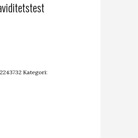
viditetstest
2243732
Kategori: