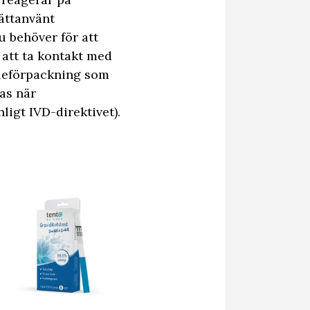
ättanvänt
u behöver för att
 att ta kontakt med
lieförpackning som
as när
igt IVD-direktivet).