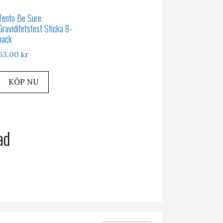
Tento Be Sure
Graviditetstest Sticka 8-
pack
63,00
kr
KÖP NU
ad