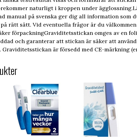
rekommer naturligt i kroppen under ägglossning.L
gad manual på svenska ger dig all information som d
på rätt sätt. Vid eventuella frågor är du välkommen
Säker förpackningGraviditetsstickan omges av en fo
ddad och garanterar att stickan är säker att använd
 Graviditetsstickan är försedd med CE-märkning (enl
ukter