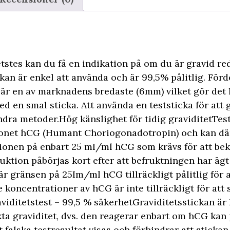
stes kan du få en indikation på om du är gravid red
kan är enkel att använda och är 99,5% pålitlig. För
e är en av marknadens bredaste (6mm) vilket gör det l
ed en smal sticka. Att använda en teststicka för att g
ndra metoder.Hög känslighet för tidig graviditetTes
onet hCG (Humant Choriogonadotropin) och kan där
ionen på enbart 25 mI/ml hCG som krävs för att bekr
tion påbörjas kort efter att befruktningen har ägt
r gränsen på 25Im/ml hCG tillräckligt pålitlig för a
e koncentrationer av hCG är inte tillräckligt för att 
aviditetstest – 99,5 % säkerhetGraviditetsstickan är
ta graviditet, dvs. den reagerar enbart om hCG kan 
 falska testresultat visas och förhindrar att sticka