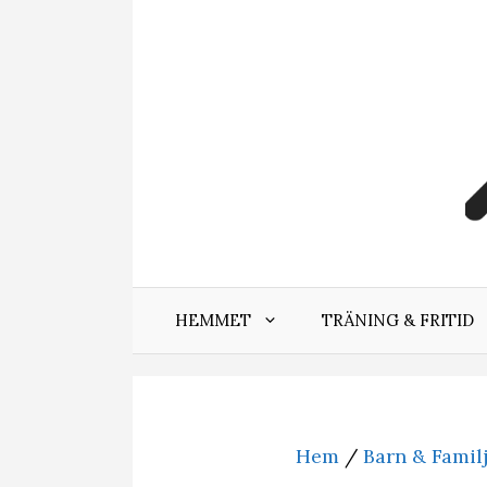
Hoppa
till
innehåll
HEMMET
TRÄNING & FRITID
Hem
/
Barn & Famil