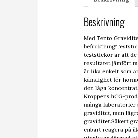
Beskrivning
Med Tento Graviditet
befruktning!Teststic
teststickor är att d
resultatet jämfört m
är lika enkelt som a
känslighet för horm
den låga koncentrat
Kroppens hCG-produk
många laboratorier ä
graviditet, men lägr
graviditet.Säkert gr
enbart reagera på äk
utesluter därmed att