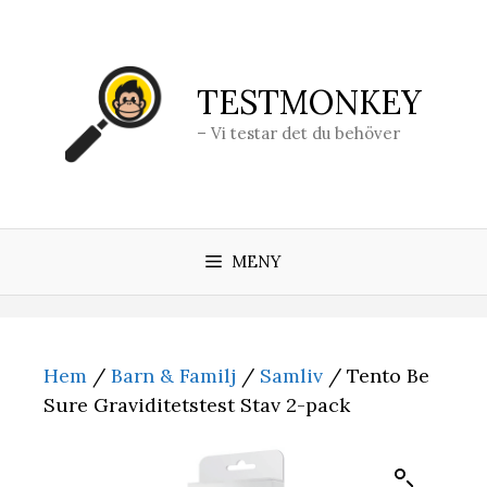
Hoppa
till
innehåll
TESTMONKEY
– Vi testar det du behöver
MENY
Hem
/
Barn & Familj
/
Samliv
/ Tento Be
Sure Graviditetstest Stav 2-pack