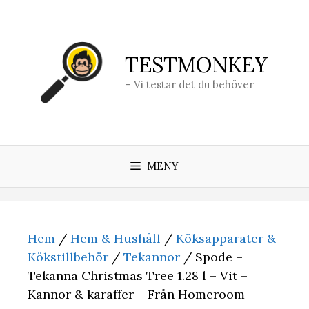
Hoppa
till
innehåll
TESTMONKEY
– Vi testar det du behöver
MENY
Hem
/
Hem & Hushåll
/
Köksapparater &
Kökstillbehör
/
Tekannor
/ Spode –
Tekanna Christmas Tree 1.28 l – Vit –
Kannor & karaffer – Från Homeroom