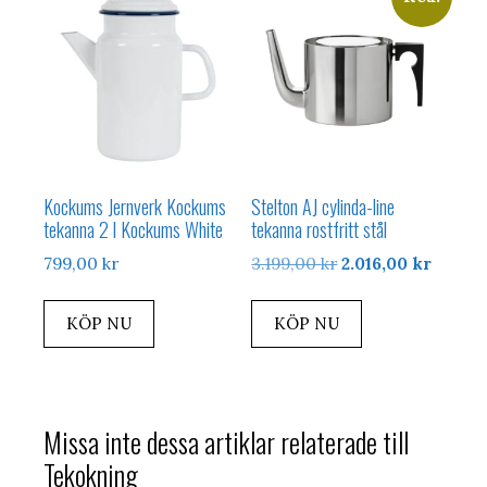
Kockums Jernverk Kockums
Stelton AJ cylinda-line
tekanna 2 l Kockums White
tekanna rostfritt stål
Det
Det
799,00
kr
3.199,00
kr
2.016,00
kr
ursprungliga
nuvar
priset
priset
KÖP NU
KÖP NU
var:
är:
3.199,00 kr.
2.016,0
Missa inte dessa artiklar relaterade till
Tekokning