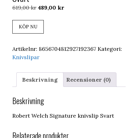
Det
Det
619,00
kr
489,00
kr
ursprungliga
nuvarande
priset
priset
KÖP NU
var:
är:
619,00 kr.
489,00 kr.
Artikelnr:
8656704812927192367
Kategori:
Knivslipar
Beskrivning
Recensioner (0)
Beskrivning
Robert Welch Signature knivslip Svart
Relaterade produkter