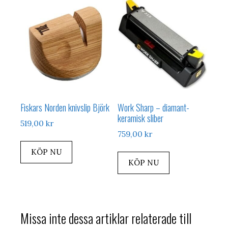
Fiskars Norden knivslip Björk
Work Sharp – diamant-
keramisk sliber
519,00
kr
759,00
kr
KÖP NU
KÖP NU
Missa inte dessa artiklar relaterade till