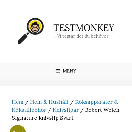
Hoppa
till
innehåll
TESTMONKEY
– Vi testar det du behöver
MENY
Hem
/
Hem & Hushåll
/
Köksapparater &
Kökstillbehör
/
Knivslipar
/ Robert Welch
Signature knivslip Svart