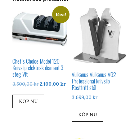
Rea!
Chef’s Choice Model 120
Knivslip elektrisk diamant 3
steg Vit
Vulkanus Vulkanus VG2
Professional knivslip
Det
Det
3.500,00
kr
2.100,00
kr
Rostfritt stål
ursprungliga
nuvarande
3.699,00
kr
priset
priset
KÖP NU
var:
är:
3.500,00 kr.
2.100,00 kr.
KÖP NU