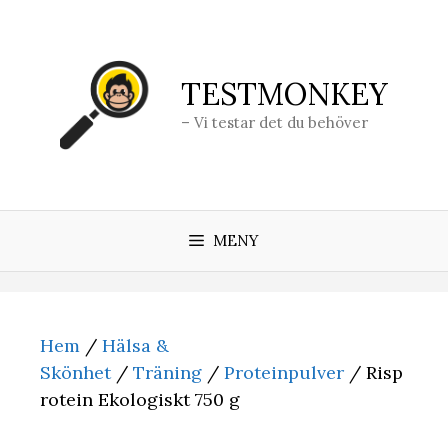
Hoppa
till
innehåll
TESTMONKEY
– Vi testar det du behöver
MENY
Hem
/
Hälsa &
Skönhet
/
Träning
/
Proteinpulver
/ Risp
rotein Ekologiskt 750 g