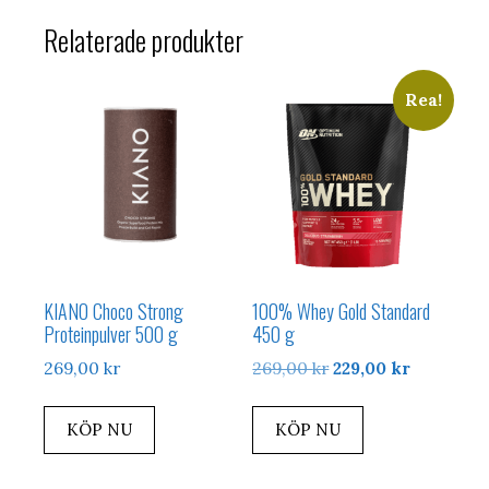
Relaterade produkter
Rea!
KIANO Choco Strong
100% Whey Gold Standard
Proteinpulver 500 g
450 g
Det
Det
269,00
kr
269,00
kr
229,00
kr
ursprungliga
nuvarand
priset
priset
KÖP NU
KÖP NU
var:
är:
269,00 kr.
229,00 kr