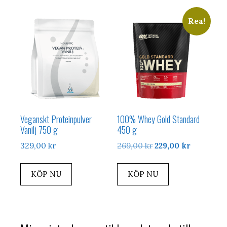
Rea!
Veganskt Proteinpulver
100% Whey Gold Standard
Vanilj 750 g
450 g
Det
Det
329,00
kr
269,00
kr
229,00
kr
ursprungliga
nuvarand
priset
priset
KÖP NU
KÖP NU
var:
är:
269,00 kr.
229,00 kr